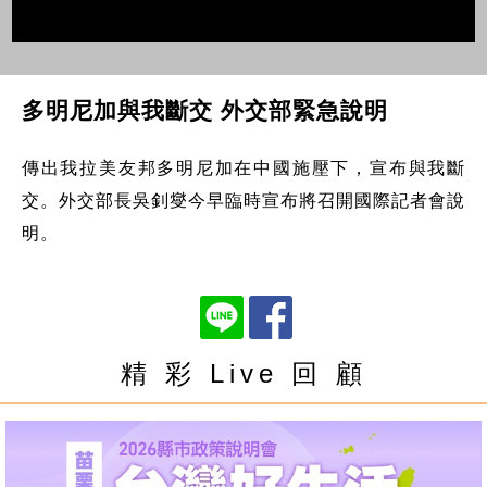
多明尼加與我斷交 外交部緊急說明
傳出我拉美友邦多明尼加在中國施壓下，宣布與我斷
交。外交部長吳釗燮今早臨時宣布將召開國際記者會說
明。
精 彩 Live 回 顧