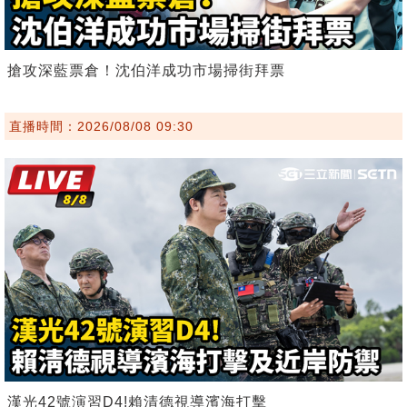
搶攻深藍票倉！沈伯洋成功市場掃街拜票
直播時間：2026/08/08 09:30
漢光42號演習D4!賴清德視導濱海打擊