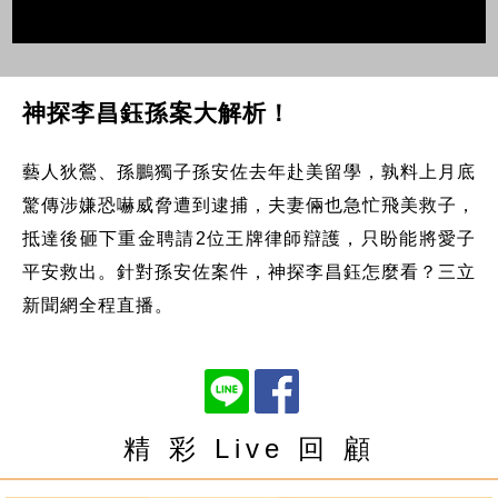
神探李昌鈺孫案大解析！
藝人狄鶯、孫鵬獨子孫安佐去年赴美留學，孰料上月底
驚傳涉嫌恐嚇威脅遭到逮捕，夫妻倆也急忙飛美救子，
抵達後砸下重金聘請2位王牌律師辯護，只盼能將愛子
平安救出。針對孫安佐案件，神探李昌鈺怎麼看？三立
新聞網全程直播。
精 彩 Live 回 顧