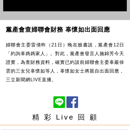
黨產會查婦聯會財務 辜懷如出面回應
婦聯會主委雷倩昨（21日）晚在臉書說，黨產會12日
「約詢辜媽媽家人」。對此，黨產會發言人施錦芳今天
證實，為查財務資料，確實已約談前婦聯會主委辜嚴倬
雲的三女兒辜懷如等人，辜懷如女士將親自出面回應，
三立新聞網LIVE直播。
精 彩 Live 回 顧