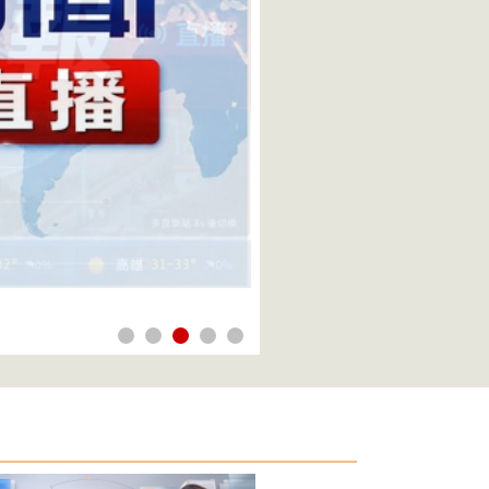
慈濟買疫苗被